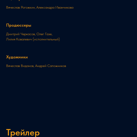
Вячеслав Рогожкин, Александра Иванчикова
Продюссеры
Дмитрий Черкасов, Олег Газе,
Лилия Ковалевич (иcполнительный)
Художники
Вячеслав Виданов, Андрей Сапожников
Трейлер