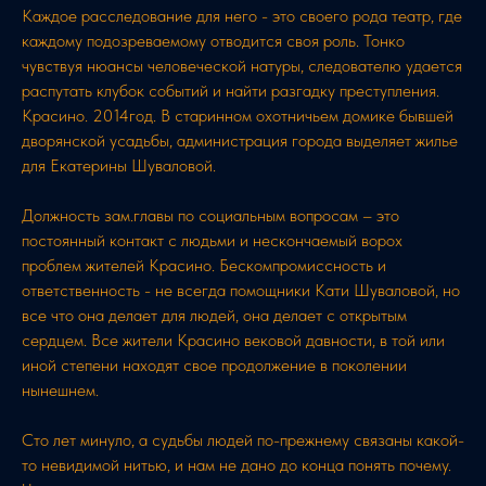
Каждое расследование для него - это своего рода театр, где
каждому подозреваемому отводится своя роль. Тонко
чувствуя нюансы человеческой натуры, следователю удается
распутать клубок событий и найти разгадку преступления.
Красино. 2014год. В старинном охотничьем домике бывшей
дворянской усадьбы, администрация города выделяет жилье
для Екатерины Шуваловой.
Должность зам.главы по социальным вопросам – это
постоянный контакт с людьми и нескончаемый ворох
проблем жителей Красино. Бескомпромиссность и
ответственность - не всегда помощники Кати Шуваловой, но
все что она делает для людей, она делает с открытым
сердцем. Все жители Красино вековой давности, в той или
иной степени находят свое продолжение в поколении
нынешнем.
Сто лет минуло, а судьбы людей по-прежнему связаны какой-
то невидимой нитью, и нам не дано до конца понять почему.